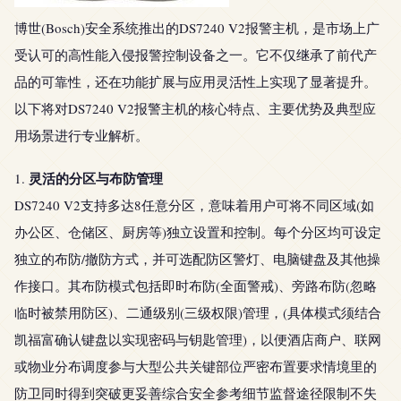
博世(Bosch)安全系统推出的DS7240 V2报警主机，是市场上广
受认可的高性能入侵报警控制设备之一。它不仅继承了前代产
品的可靠性，还在功能扩展与应用灵活性上实现了显著提升。
以下将对DS7240 V2报警主机的核心特点、主要优势及典型应
用场景进行专业解析。
灵活的分区与布防管理
1.
DS7240 V2支持多达8任意分区，意味着用户可将不同区域(如
办公区、仓储区、厨房等)独立设置和控制。每个分区均可设定
独立的布防/撤防方式，并可选配防区警灯、电脑键盘及其他操
作接口。其布防模式包括即时布防(全面警戒)、旁路布防(忽略
临时被禁用防区)、二通级别(三级权限)管理，(具体模式须结合
凯福富确认键盘以实现密码与钥匙管理)，以便酒店商户、联网
或物业分布调度参与大型公共关键部位严密布置要求情境里的
防卫同时得到突破更妥善综合安全参考细节监督途径限制不失