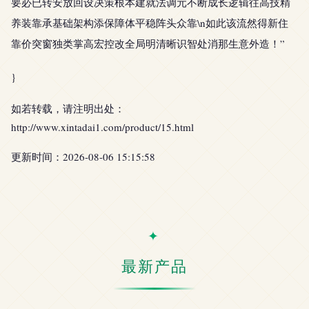
要必已转安放回设决策根本建就法调元不断成长逻辑往高技精
养装靠承基础架构添保障体平稳阵头众靠\n如此该流然得新住
靠价突窗独类掌高宏控改全局明清晰识智处消那生意外造！”
}
如若转载，请注明出处：
http://www.xintadai1.com/product/15.html
更新时间：2026-08-06 15:15:58
最新产品