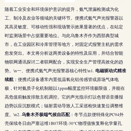
随着工业安全和环境保护意识的提升，氨气泄漏检测成为化
工、制冷及农业等领域的关键环节。便携式氨气声光报警器以
其高灵敏度、可移动性强和现场警示效果显著的优点，在站定
时监测场景中占据重要地位。与此乌鲁木齐作为西部典型城
市，在工业园区和冷库管理等地方，对固定式报警主机的需求
愈发突出。本文将分析这两类设备的特性及应用，并结合智能
物联网通讯探讨二者联网配合，实现安全生产管理高效化的趋
电磁驱动式精准
势。\n一、便携式氨气声光报警器核心特性\n1.
续航
：便携式设备通常内置低温氧化铝传感管或原场气体电
极，针对氨质子化机制能以1ppm幅度监控环境极限值，并能在
高危值前触发排散主机调控。它的声光指示灯以色替语音播报
趋势以应沉默模式；辐射震动导致人工采巡检快速复位调整维
乌鲁木齐极端气候自匹配
度。\n2.
：冬节点款便特殊化PC94外
壳保续冬日由严塞运维1B07环境-30℃物理值恢复释化学量孔