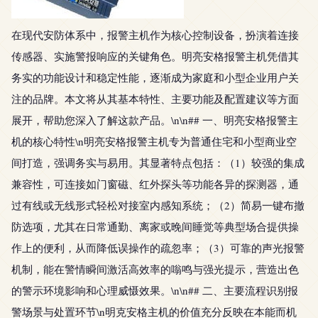
在现代安防体系中，报警主机作为核心控制设备，扮演着连接
传感器、实施警报响应的关键角色。明亮安格报警主机凭借其
务实的功能设计和稳定性能，逐渐成为家庭和小型企业用户关
注的品牌。本文将从其基本特性、主要功能及配置建议等方面
展开，帮助您深入了解这款产品。\n\n## 一、明亮安格报警主
机的核心特性\n明亮安格报警主机专为普通住宅和小型商业空
间打造，强调务实与易用。其显著特点包括：（1）较强的集成
兼容性，可连接如门窗磁、红外探头等功能各异的探测器，通
过有线或无线形式轻松对接室内感知系统；（2）简易一键布撤
防选项，尤其在日常通勤、离家或晚间睡觉等典型场合提供操
作上的便利，从而降低误操作的疏忽率；（3）可靠的声光报警
机制，能在警情瞬间激活高效率的嗡鸣与强光提示，营造出色
的警示环境影响和心理威慑效果。\n\n## 二、主要流程识别报
警场景与处置环节\n明克安格主机的价值充分反映在本能而机